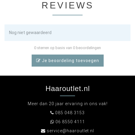
REVIEWS
Nog niet gewaardeerd
0 sterren op basis van 0 beoordelingen
Je beoordeling toevoegen
Haaroutlet.nl
Meer dan 20 jaar ervaring in ons vak!
085 048 3153
06 8550 4111
service@haaroutlet.nl