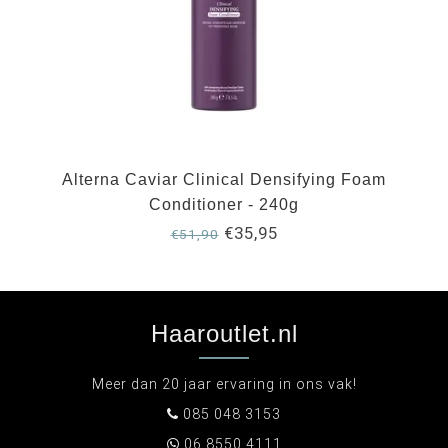
Alterna Caviar Clinical Densifying Foam
Conditioner - 240g
€35,95
€51,90
Haaroutlet.nl
Meer dan 20 jaar ervaring in ons vak!
085 048 3153
06 8550 4111