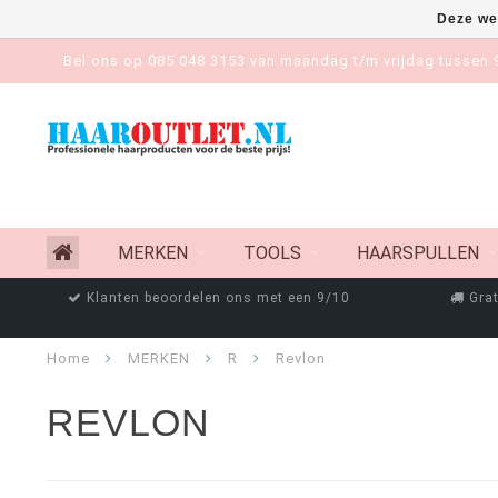
Deze we
Bel ons op 085 048 3153 van maandag t/m vrijdag tussen 9
MERKEN
TOOLS
HAARSPULLEN
Klanten beoordelen ons met een 9/10
Grat
Home
MERKEN
R
Revlon
REVLON