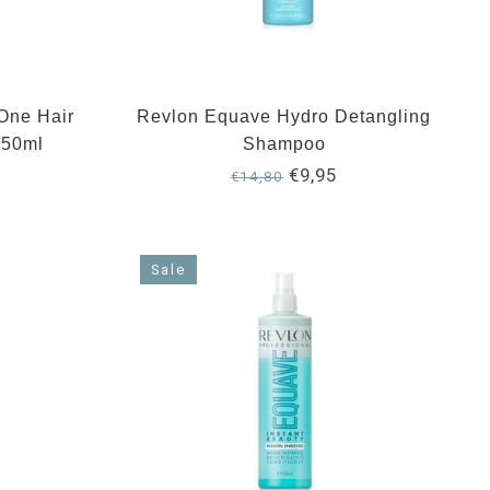
 One Hair
Revlon Equave Hydro Detangling
150ml
Shampoo
€9,95
€14,80
Sale