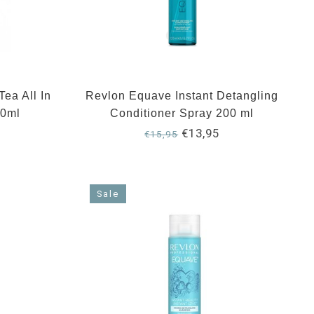
ea All In
Revlon Equave Instant Detangling
50ml
Conditioner Spray 200 ml
€13,95
€15,95
Sale