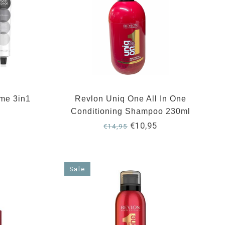
eme 3in1
Revlon Uniq One All In One
Conditioning Shampoo 230ml
€10,95
€14,95
Sale