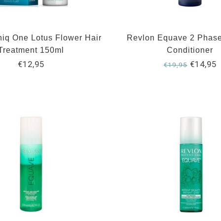
iq One Lotus Flower Hair
Revlon Equave 2 Phas
Treatment 150ml
Conditioner
€12,95
€14,95
€19,95