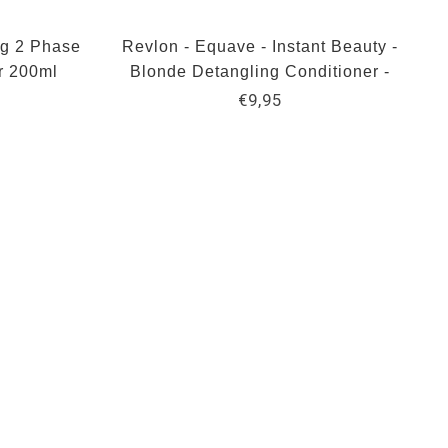
ng 2 Phase
Revlon - Equave - Instant Beauty -
r 200ml
Blonde Detangling Conditioner -
200 ml
€9,95