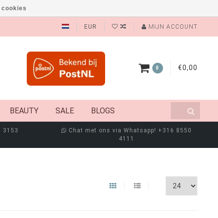
 cookies
EUR
MIJN ACCOUNT
€0,00
0
BEAUTY
SALE
BLOGS
8 3153
Chat met ons via Whatsapp! +316 8550
4111