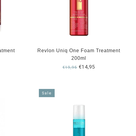
atment
Revlon Uniq One Foam Treatment
200ml
€14,95
€19,95
Sale