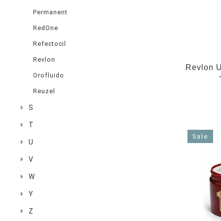
Permanent
RedOne
Refectocil
Revlon
Revlon U
Orofluido
Reuzel
S
T
Sale
U
V
W
Y
Z