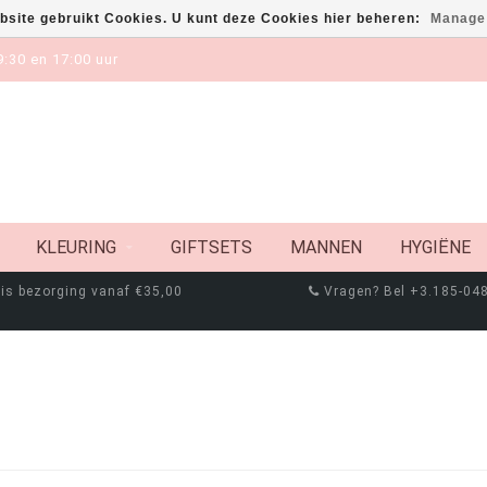
bsite gebruikt Cookies. U kunt deze Cookies hier beheren:
Manage
:30 en 17:00 uur
KLEURING
GIFTSETS
MANNEN
HYGIËNE
is bezorging vanaf €35,00
Vragen? Bel +3.185-04