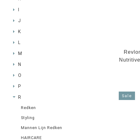
I
J
K
L
Revlon
M
Nutritiv
N
O
P
Sale
R
Redken
Styling
Mannen Lijn Redken
HAIRCARE