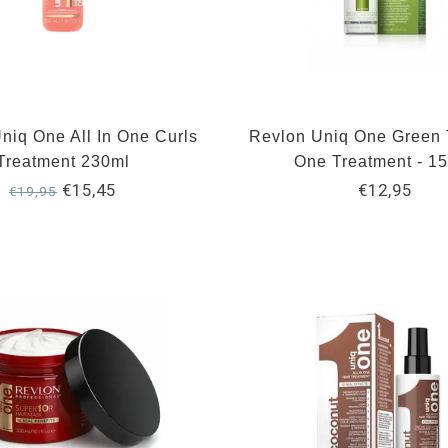
niq One All In One Curls
Revlon Uniq One Green T
Treatment 230ml
One Treatment - 1
€15,45
€12,95
€19,95