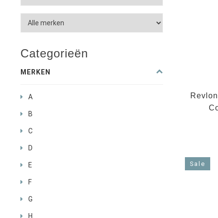
Categorieën
MERKEN
Revlon
A
Co
B
C
D
Sale
E
F
G
H