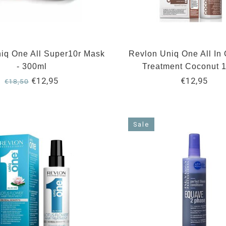
iq One All Super10r Mask
Revlon Uniq One All In
- 300ml
Treatment Coconut 
€12,95
€12,95
€18,50
Sale