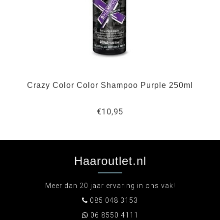
Crazy Color Color Shampoo Purple 250ml
€10,95
Haaroutlet.nl
Meer dan 20 jaar ervaring in ons vak!
085 048 3153
06 8550 4111