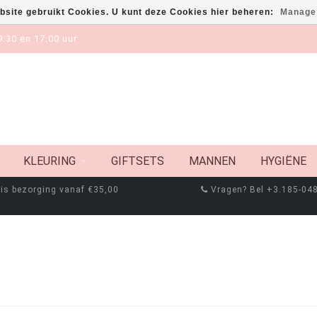
bsite gebruikt Cookies. U kunt deze Cookies hier beheren:
Manage
:30 en 17:00 uur
KLEURING
GIFTSETS
MANNEN
HYGIËNE
is bezorging vanaf €35,00
Vragen? Bel +3.185-04