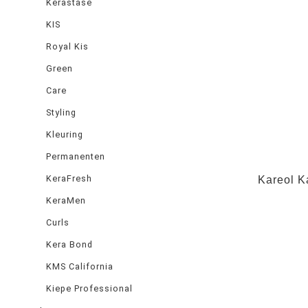
Kérastase
KIS
Royal Kis
Green
Care
Styling
Kleuring
Permanenten
KeraFresh
Kareol K
KeraMen
Curls
Kera Bond
KMS California
Kiepe Professional