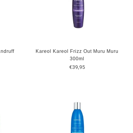
ndruff
Kareol Kareol Frizz Out Muru Muru
l
300ml
€39,95