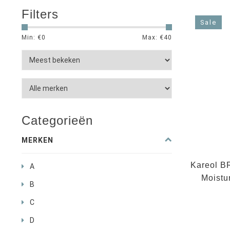
Filters
Sale
Min: €
0
Max: €
40
Categorieën
MERKEN
Kareol B
A
Moistur
B
C
D