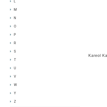
L
M
N
O
P
R
S
Kareol K
T
U
V
W
Y
Z