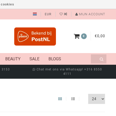
 cookies
EUR
MIJN ACCOUNT
€0,00
0
BEAUTY
SALE
BLOGS
8 3153
Chat met ons via Whatsapp! +316 8550
4111