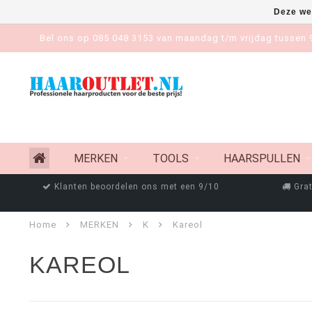
Deze we
Bel ons op 085 048 3153 van maandag t/m vrijdag tussen 9
MERKEN
TOOLS
HAARSPULLEN
Klanten beoordelen ons met een 9/10
Grat
Home
MERKEN
K
Kareol
KAREOL