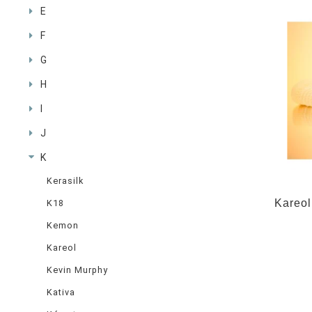
E
F
G
H
I
J
K
Kerasilk
Kareol
K18
Kemon
Kareol
Kevin Murphy
Kativa