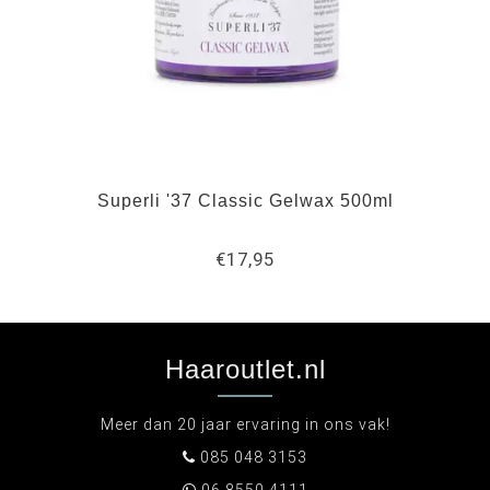
Superli '37 Classic Gelwax 500ml
€17,95
Haaroutlet.nl
Meer dan 20 jaar ervaring in ons vak!
085 048 3153