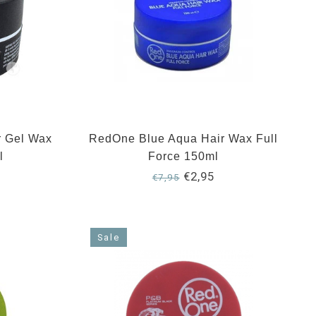
r Gel Wax
RedOne Blue Aqua Hair Wax Full
l
Force 150ml
€2,95
€7,95
Sale