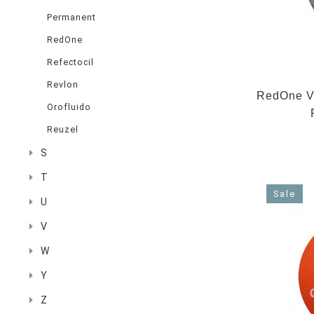
Permanent
RedOne
Refectocil
Revlon
RedOne Vi
Orofluido
Reuzel
S
T
Sale
U
V
W
Y
Z