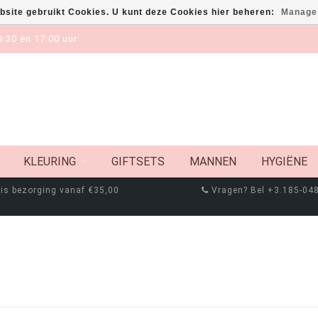
bsite gebruikt Cookies. U kunt deze Cookies hier beheren:
Manage
:30 en 17:00 uur
KLEURING
GIFTSETS
MANNEN
HYGIËNE
is bezorging vanaf €35,00
Vragen? Bel +3.185-04