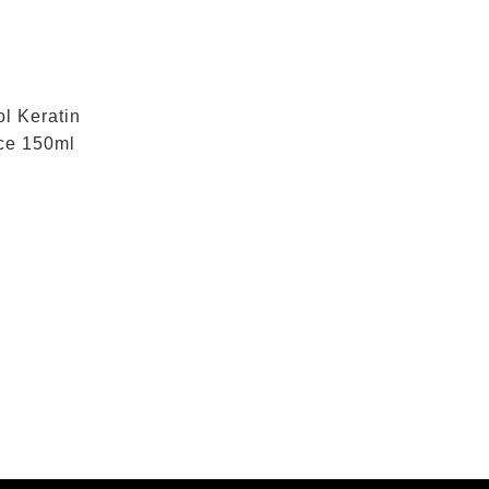
l Keratin
rce 150ml