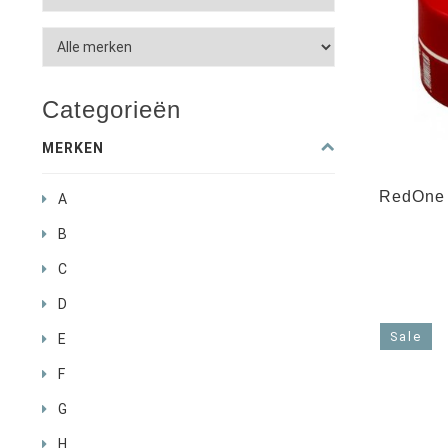
Categorieën
MERKEN
RedOne 
A
B
C
D
Sale
E
F
G
H