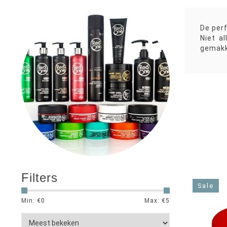
De perf
Niet a
gemakk
Filters
Sale
Min: €
0
Max: €
5