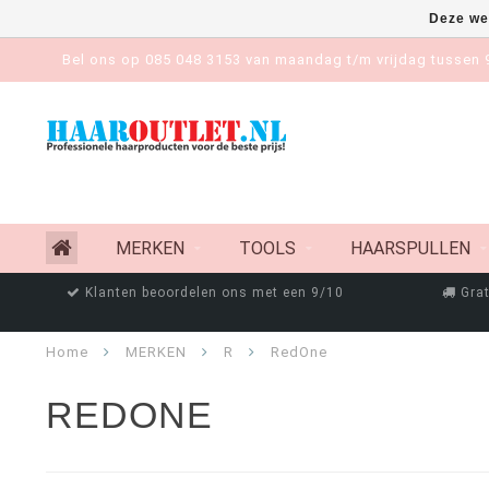
Deze we
Bel ons op 085 048 3153 van maandag t/m vrijdag tussen 9
MERKEN
TOOLS
HAARSPULLEN
Klanten beoordelen ons met een 9/10
Grat
Home
MERKEN
R
RedOne
REDONE