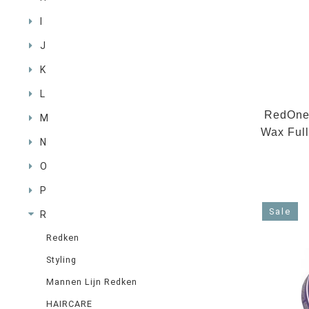
I
J
K
L
RedOne 
M
Wax Ful
N
O
P
Sale
R
Redken
Styling
Mannen Lijn Redken
HAIRCARE