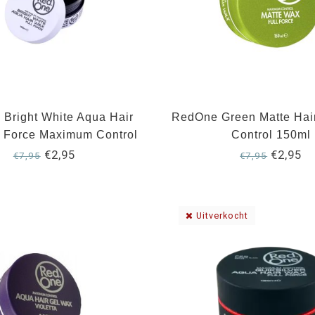
Bright White Aqua Hair
RedOne Green Matte Hair
l Force Maximum Control
Control 150ml
150ml
€2,95
€2,95
€7,95
€7,95
Uitverkocht