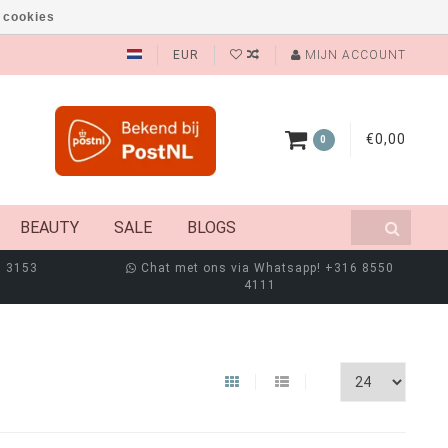
 cookies
EUR
MIJN ACCOUNT
€0,00
0
BEAUTY
SALE
BLOGS
8 3153
Chat met ons via Whatsapp! +316 8550
4111