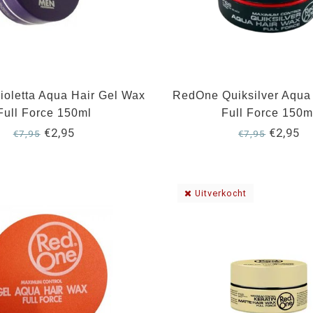
oletta Aqua Hair Gel Wax
RedOne Quiksilver Aqua
Full Force 150ml
Full Force 150m
€2,95
€2,95
€7,95
€7,95
Uitverkocht