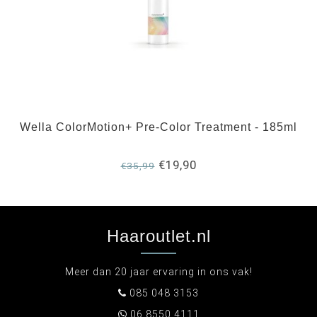
Wella ColorMotion+ Pre-Color Treatment - 185ml
€19,90
€35,99
Haaroutlet.nl
Meer dan 20 jaar ervaring in ons vak!
085 048 3153
06 8550 4111