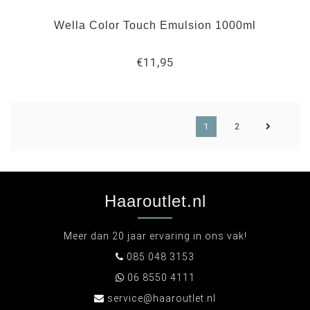
Wella Color Touch Emulsion 1000ml
€11,95
1
2
Haaroutlet.nl
Meer dan 20 jaar ervaring in ons vak!
085 048 3153
06 8550 4111
service@haaroutlet.nl