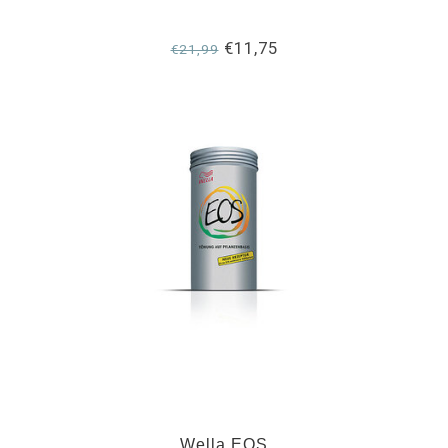
€11,75
€21,99
Wella EOS