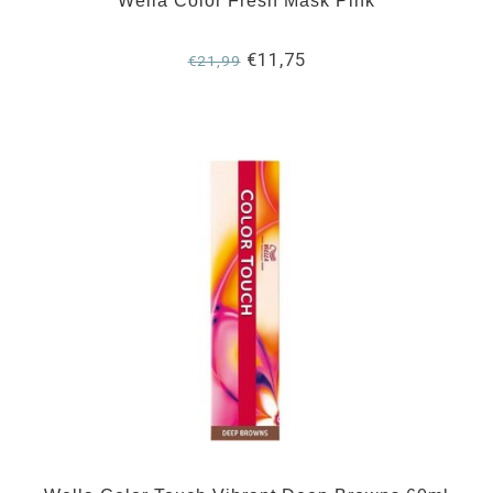
Wella Color Fresh Mask Pink
€11,75
€21,99