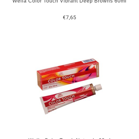
Wella Color Touch Vibrant Deep Browns 60ml
€7,65