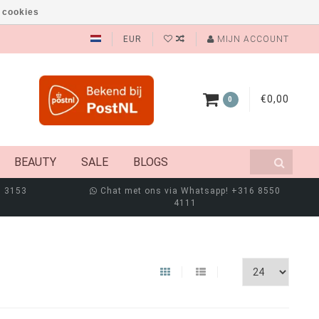
 cookies
EUR
MIJN ACCOUNT
€0,00
0
BEAUTY
SALE
BLOGS
8 3153
Chat met ons via Whatsapp! +316 8550
4111