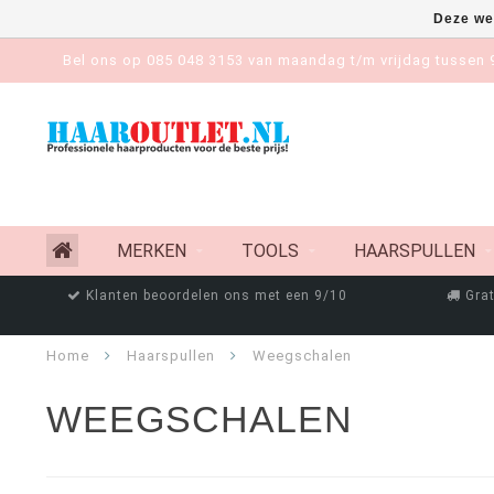
Deze we
Bel ons op 085 048 3153 van maandag t/m vrijdag tussen 9
MERKEN
TOOLS
HAARSPULLEN
Klanten beoordelen ons met een 9/10
Grat
Home
Haarspullen
Weegschalen
WEEGSCHALEN