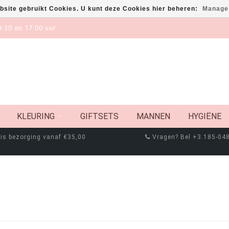
bsite gebruikt Cookies. U kunt deze Cookies hier beheren:
Manage
:30 en 17:00 uur
KLEURING
GIFTSETS
MANNEN
HYGIËNE
is bezorging vanaf €35,00
Vragen? Bel +3.185-04