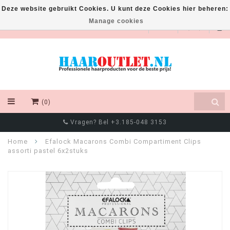
Deze website gebruikt Cookies. U kunt deze Cookies hier beheren:
Manage cookies
EUR
(0)
Vragen? Bel +3.185-048 3153
Home
Efalock Macarons Combi Compartiment Clips
assorti pastel 6x2stuks