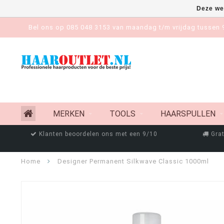
Deze we
Bel ons op 085 048 3153 van maandag t/m vrijdag tussen 9
MERKEN
TOOLS
HAARSPULLEN
Klanten beoordelen ons met een 9/10
Grat
Home
Designer Permanent Silkwave Classic 1000ml