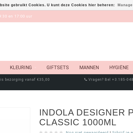
bsite gebruikt Cookies. U kunt deze Cookies hier beheren:
Manage
:30 en 17:00 uur
KLEURING
GIFTSETS
MANNEN
HYGIËNE
is bezorging vanaf €35,00
Vragen? Bel +3.185-04
INDOLA DESIGNER 
CLASSIC 1000ML
Nog niet gewaardeerd
|
Schrijf je 