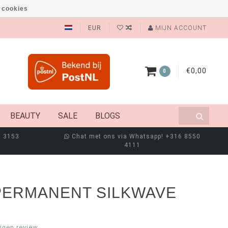
 cookies
EUR
MIJN ACCOUNT
€0,00
0
BEAUTY
SALE
BLOGS
8 3153
Chat met ons via Whatsapp! +316 8550
4111
PERMANENT SILKWAVE
eigen review