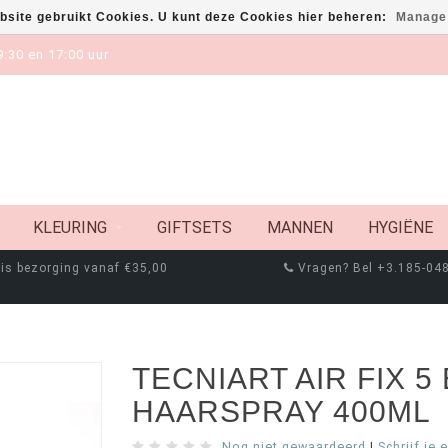
bsite gebruikt Cookies. U kunt deze Cookies hier beheren:
Manage
:30 en 17:00 uur
KLEURING
GIFTSETS
MANNEN
HYGIËNE
is bezorging vanaf €35,00
Vragen? Bel +3.185-04
TECNIART AIR FIX 
HAARSPRAY 400ML
Nog niet gewaardeerd
|
Schrijf je 