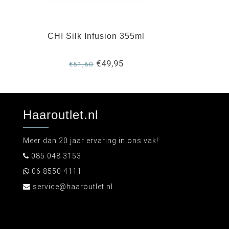
CHI Silk Infusion 355ml
€49,95
€51,60
Haaroutlet.nl
Meer dan 20 jaar ervaring in ons vak!
085 048 3153
06 8550 4111
service@haaroutlet.nl