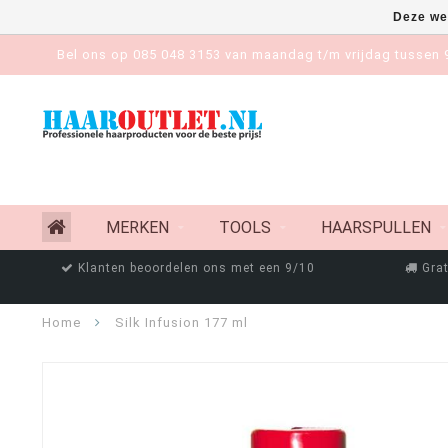
Deze we
Bel ons op 085 048 3153 van maandag t/m vrijdag tussen 9
MERKEN
TOOLS
HAARSPULLEN
Klanten beoordelen ons met een 9/10
Grat
Home
Silk Infusion 177 ml