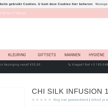
bsite gebruikt Cookies. U kunt deze Cookies hier beheren:
Manage
:30 en 17:00 uur
KLEURING
GIFTSETS
MANNEN
HYGIËNE
is bezorging vanaf €35,00
Vragen? Bel +3.185-04
CHI SILK INFUSION 
Nog niet gewaardeerd
|
Schrijf je 