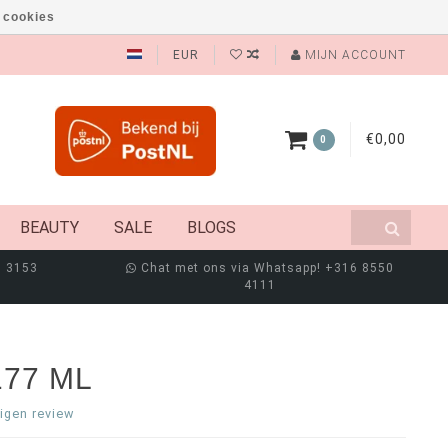
 cookies
EUR
MIJN ACCOUNT
€0,00
0
BEAUTY
SALE
BLOGS
8 3153
Chat met ons via Whatsapp! +316 8550
4111
177 ML
eigen review