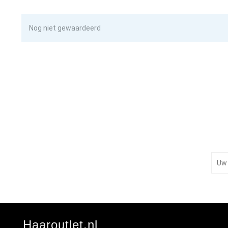
Nog niet gewaardeerd
Haaroutlet.nl