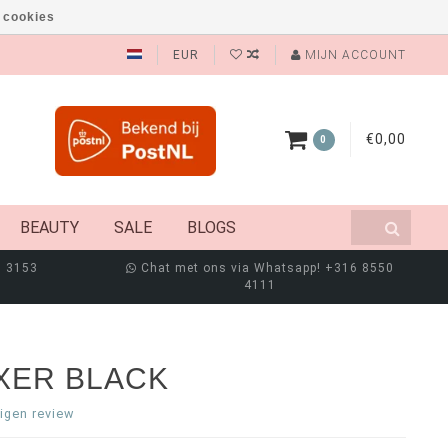
 cookies
EUR
MIJN ACCOUNT
€0,00
0
BEAUTY
SALE
BLOGS
8 3153
Chat met ons via Whatsapp! +316 8550
4111
XER BLACK
eigen review