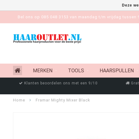
Deze we
Bel ons op 085 048 3153 van maandag t/m vrijdag tussen 9
MERKEN
TOOLS
HAARSPULLEN
Klanten beoordelen ons met een 9/10
Grat
Home
Framar Mighty Mixer Black