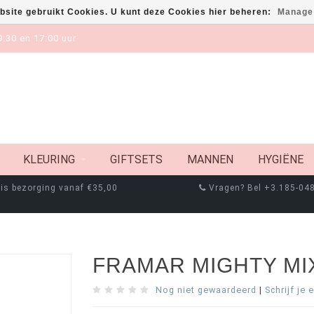
bsite gebruikt Cookies. U kunt deze Cookies hier beheren:
Manage
:30 en 17:00 uur
KLEURING
GIFTSETS
MANNEN
HYGIËNE
is bezorging vanaf €35,00
Vragen? Bel +3.185-04
FRAMAR MIGHTY MI
Nog niet gewaardeerd
|
Schrijf je 