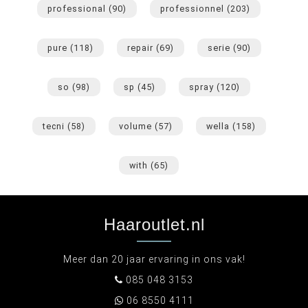
professional
(90)
professionnel
(203)
pure
(118)
repair
(69)
serie
(90)
so
(98)
sp
(45)
spray
(120)
tecni
(58)
volume
(57)
wella
(158)
with
(65)
Haaroutlet.nl
Meer dan 20 jaar ervaring in ons vak!
085 048 3153
06 8550 4111