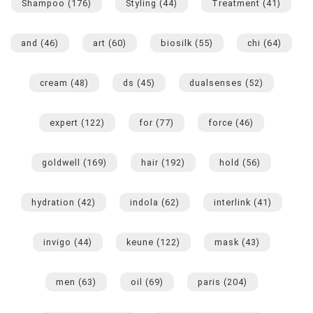
Shampoo
(176)
Styling
(44)
Treatment
(41)
and
(46)
art
(60)
biosilk
(55)
chi
(64)
cream
(48)
ds
(45)
dualsenses
(52)
expert
(122)
for
(77)
force
(46)
goldwell
(169)
hair
(192)
hold
(56)
hydration
(42)
indola
(62)
interlink
(41)
invigo
(44)
keune
(122)
mask
(43)
men
(63)
oil
(69)
paris
(204)