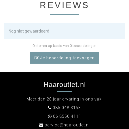
REVIEWS
Nog niet gewaardeerd
0 sterren op basis van 0 beoordelingen
Je beoordeling toevoegen
Haaroutlet.nl
Meer dan 20 jaar ervaring in ons vak!
085 048 3153
06 8550 4111
service@haaroutlet.nl