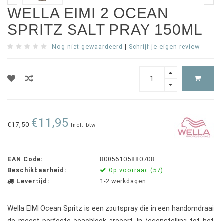
WELLA EIMI 2 OCEAN
SPRITZ SALT PRAY 150ML
Nog niet gewaardeerd
|
Schrijf je eigen review
€11,95
€17,50
Incl. btw
EAN Code:
80056105880708
Beschikbaarheid:
Op voorraad (57)
Levertijd:
1-2 werkdagen
Wella EIMI Ocean Spritz is een zoutspray die in een handomdraai
de meest perfecte beachlook creëert. In tegenstelling tot het