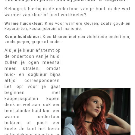
Belangrijk hierbij is de ondertoon van je huid: is die wat
warmer van kleur of juist wat koeler?
Warme huidskleur:
Kies voor warmere kleuren, zoals goud- en
kopertinten, kastanjebruin of mahonie.
Koele huidskleur:
Kies kleuren met een violetrode ondertoon,
zoals purper, grape of pruim.
Als je je kleur afstemt op
de ondertoon van je huid,
zullen je ogen meestal
meer stralen, omdat
huid- en oogkleur bijna
altijd corresponderen.
Let op: voor je gaat
beginnen met
kappersspullen kopen,
denk er wel aan: ook een
heel blanke huid kan een
warme ondertoon
hebben of juist een
koele. Je kunt het beste
je huidskleur checken op