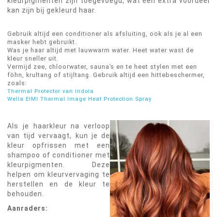
kleurpigmenten zijn toegevoegd, wat een extra voordeel
kan zijn bij gekleurd haar.
Gebruik altijd een conditioner als afsluiting, ook als je al een
masker hebt gebruikt.
Was je haar altijd met lauwwarm water. Heet water wast de
kleur sneller uit.
Vermijd zee, chloorwater, sauna’s en te heet stylen met een
föhn, krultang of stijltang. Gebruik altijd een hittebeschermer,
zoals:
Thermal Protector van Indola
Wella EIMI Thermal Image Heat Protection Spray
Als je haarkleur na verloop
van tijd vervaagt, kun je de
kleur opfrissen met een
shampoo of conditioner met
kleurpigmenten. Deze
helpen om kleurvervaging te
herstellen en de kleur te
behouden.
Aanraders: