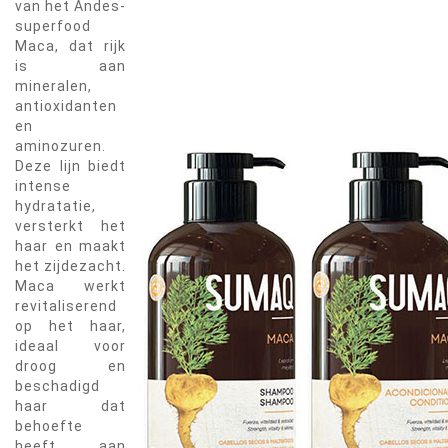
van het Andes-
superfood
Maca, dat rijk
is aan
mineralen,
antioxidanten
en
aminozuren.
Deze lijn biedt
intense
hydratatie,
versterkt het
haar en maakt
het zijdezacht.
Maca werkt
revitaliserend
op het haar,
ideaal voor
droog en
beschadigd
haar dat
behoefte
heeft aan