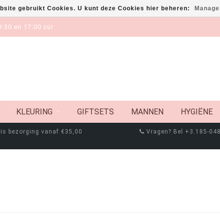
bsite gebruikt Cookies. U kunt deze Cookies hier beheren:
Manage
:30 en 17:00 uur
KLEURING
GIFTSETS
MANNEN
HYGIËNE
is bezorging vanaf €35,00
Vragen? Bel +3.185-04