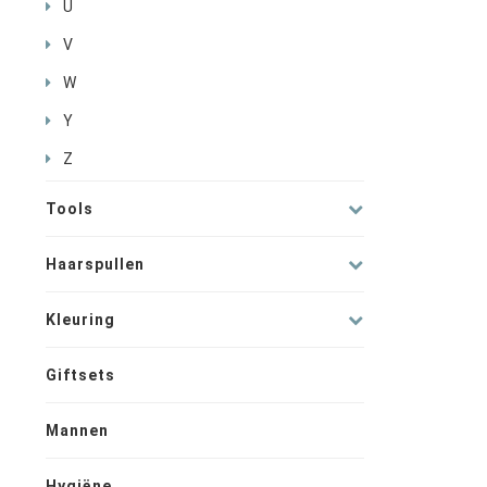
U
V
W
Y
Z
Tools
Haarspullen
Kleuring
Giftsets
Mannen
Hygiëne