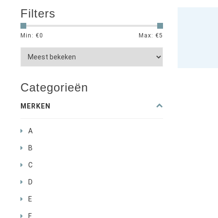
Filters
Min: €
0
Max: €
5
Categorieën
MERKEN
A
B
C
D
E
F