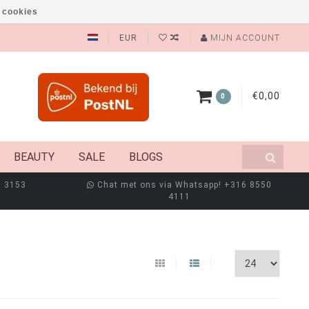
 cookies
EUR
MIJN ACCOUNT
€0,00
0
BEAUTY
SALE
BLOGS
8 3153
Chat met ons via Whatsapp! +316 8550
4111