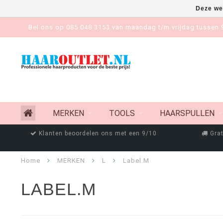
Deze we
Bel ons op 085 048 3153 van maandag t/m vrijdag tussen 9
MERKEN
TOOLS
HAARSPULLEN
Klanten beoordelen ons met een 9/10
Grat
Home
MERKEN
L
Label.M
LABEL.M