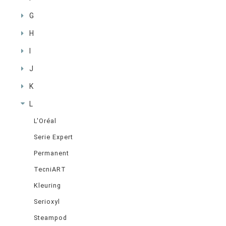
G
H
I
J
K
L
L'Oréal
Serie Expert
Permanent
TecniART
Kleuring
Serioxyl
Steampod