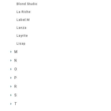
Blond Studio
La Riche
Label.M
Lanza
Layrite
Lisap
M
N
O
P
R
S
T