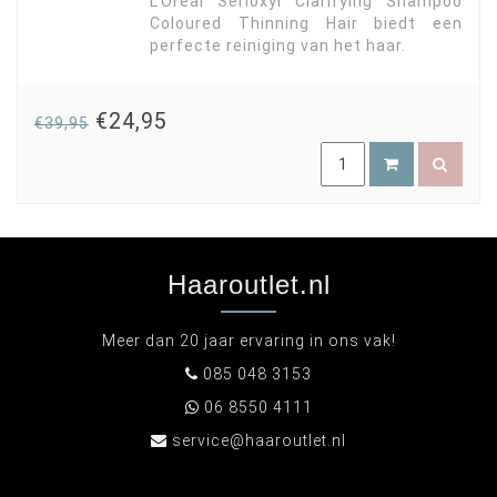
L’Oréal Serioxyl Clarifying Shampoo
Coloured Thinning Hair biedt een
perfecte reiniging van het haar.
€24,95
€39,95
Haaroutlet.nl
Meer dan 20 jaar ervaring in ons vak!
085 048 3153
06 8550 4111
service@haaroutlet.nl