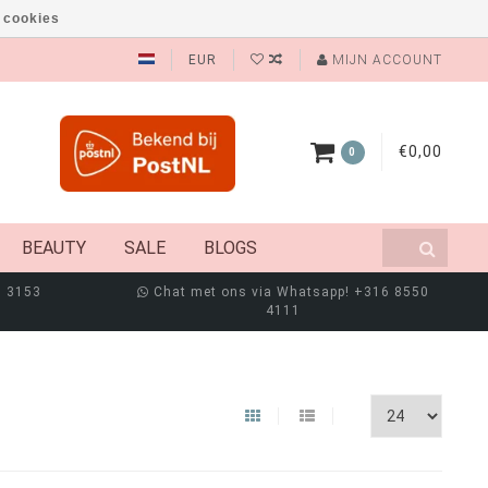
 cookies
EUR
MIJN ACCOUNT
€0,00
0
BEAUTY
SALE
BLOGS
8 3153
Chat met ons via Whatsapp! +316 8550
4111