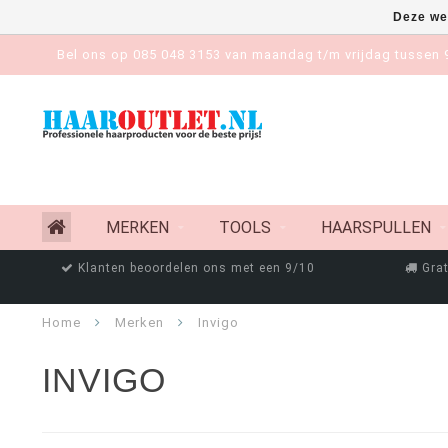
Deze we
Bel ons op 085 048 3153 van maandag t/m vrijdag tussen 9
MERKEN
TOOLS
HAARSPULLEN
Klanten beoordelen ons met een 9/10
Grat
Home
Merken
Invigo
INVIGO