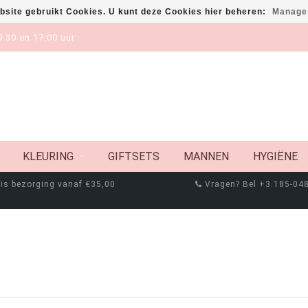
bsite gebruikt Cookies. U kunt deze Cookies hier beheren:
Manage
:30 en 17:00 uur
KLEURING
GIFTSETS
MANNEN
HYGIËNE
is bezorging vanaf €35,00
Vragen? Bel +3.185-04