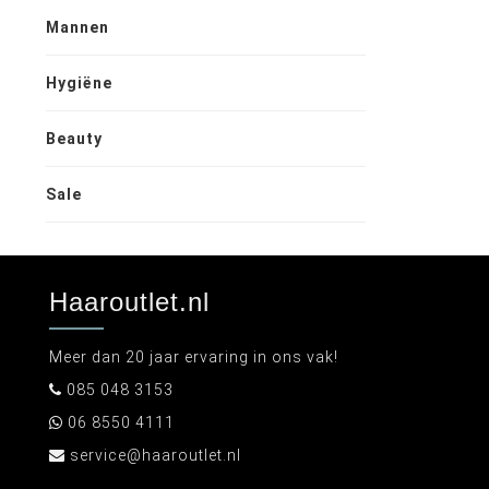
Mannen
Hygiëne
Beauty
Sale
Haaroutlet.nl
Meer dan 20 jaar ervaring in ons vak!
085 048 3153
06 8550 4111
service@haaroutlet.nl