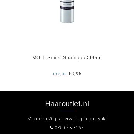
MOHI Silver Shampoo 300ml
€9,95
€12,00
Haaroutlet.nl
Meer dan 20 jaar ervaring in ons vak!
085 048 3153