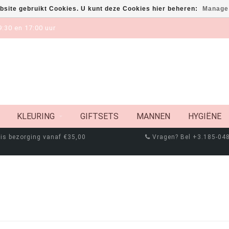
bsite gebruikt Cookies. U kunt deze Cookies hier beheren:
Manage
:30 en 17:00 uur
KLEURING
GIFTSETS
MANNEN
HYGIËNE
is bezorging vanaf €35,00
Vragen? Bel +3.185-04