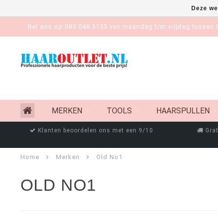
Deze we
Bel ons op 085 048 3153 van maandag t/m vrijdag tussen 9
MERKEN
TOOLS
HAARSPULLEN
Klanten beoordelen ons met een 9/10
Grat
Home
Merken
Old No1
OLD NO1