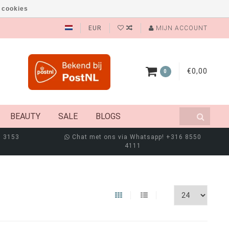
 cookies
EUR
MIJN ACCOUNT
€0,00
0
BEAUTY
SALE
BLOGS
8 3153
Chat met ons via Whatsapp! +316 8550
4111