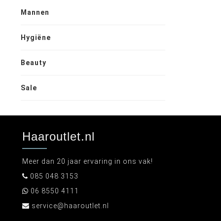
Mannen
Hygiëne
Beauty
Sale
Haaroutlet.nl
Meer dan 20 jaar ervaring in ons vak!
085 048 3153
06 8550 4111
service@haaroutlet.nl