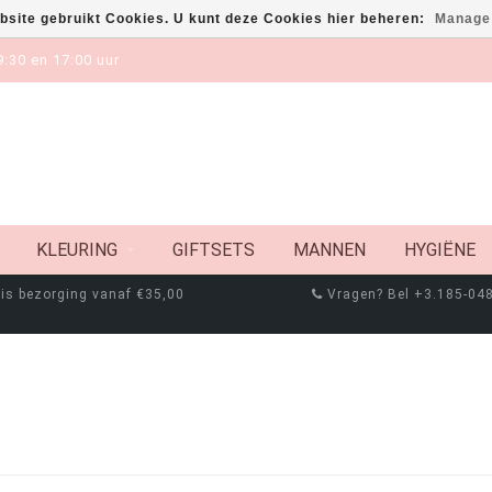
bsite gebruikt Cookies. U kunt deze Cookies hier beheren:
Manage
:30 en 17:00 uur
KLEURING
GIFTSETS
MANNEN
HYGIËNE
is bezorging vanaf €35,00
Vragen? Bel +3.185-04