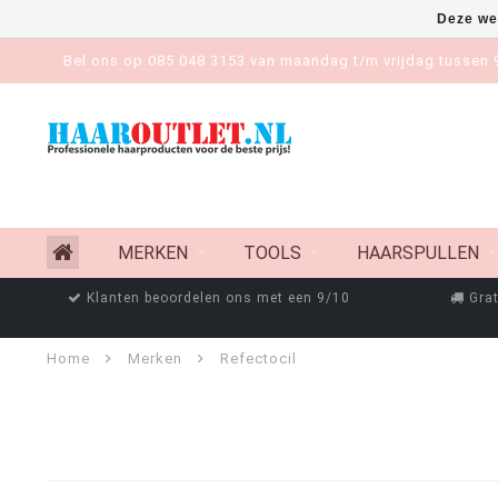
Deze we
Bel ons op 085 048 3153 van maandag t/m vrijdag tussen 9
MERKEN
TOOLS
HAARSPULLEN
Klanten beoordelen ons met een 9/10
Grat
Home
Merken
Refectocil