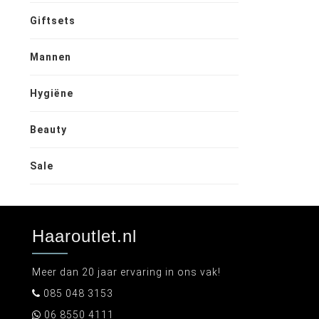
Giftsets
Mannen
Hygiëne
Beauty
Sale
Haaroutlet.nl
Meer dan 20 jaar ervaring in ons vak!
085 048 3153
06 8550 4111