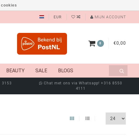
 cookies
EUR
MIJN ACCOUNT
€0,00
0
BEAUTY
SALE
BLOGS
8 3153
Chat met ons via Whatsapp! +316 8550
4111