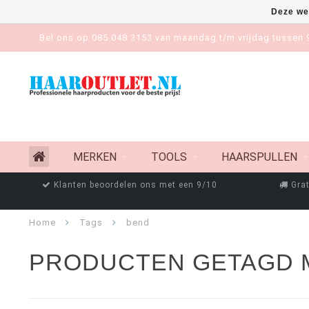
Deze we
Bel ons op 085 048 3153 van maandag t/m vrijdag tussen 9
MERKEN
TOOLS
HAARSPULLEN
Klanten beoordelen ons met een 9/10
Grat
Home
Tags
bend
PRODUCTEN GETAGD 