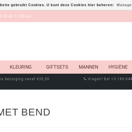
bsite gebruikt Cookies. U kunt deze Cookies hier beheren:
Manage
:30 en 17:00 uur
KLEURING
GIFTSETS
MANNEN
HYGIËNE
is bezorging vanaf €35,00
Vragen? Bel +3.185-04
MET BEND