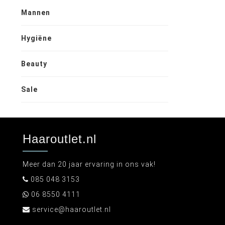
Mannen
Hygiëne
Beauty
Sale
Haaroutlet.nl
Meer dan 20 jaar ervaring in ons vak!
085 048 3153
06 8550 4111
service@haaroutlet.nl