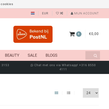
 cookies
EUR
MIJN ACCOUNT
€0,00
0
BEAUTY
SALE
BLOGS
8 3153
Chat met ons via Whatsapp! +316 8550
4111