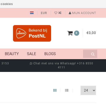
 cookies
EUR
MIJN ACCOUNT
€0,00
0
BEAUTY
SALE
BLOGS
8 3153
Chat met ons via Whatsapp! +316 8550
4111