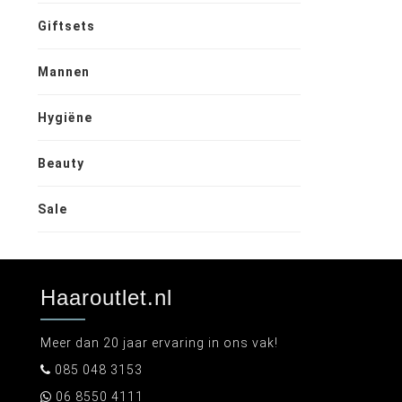
Giftsets
Mannen
Hygiëne
Beauty
Sale
Haaroutlet.nl
Meer dan 20 jaar ervaring in ons vak!
085 048 3153
06 8550 4111