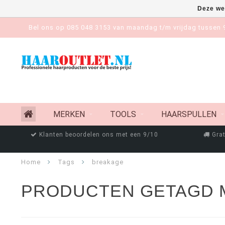
Deze we
Bel ons op 085 048 3153 van maandag t/m vrijdag tussen 9
MERKEN
TOOLS
HAARSPULLEN
Klanten beoordelen ons met een 9/10
Grat
Home
Tags
breakage
PRODUCTEN GETAGD 