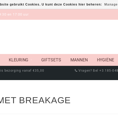
bsite gebruikt Cookies. U kunt deze Cookies hier beheren:
Manage
:30 en 17:00 uur
KLEURING
GIFTSETS
MANNEN
HYGIËNE
is bezorging vanaf €35,00
Vragen? Bel +3.185-04
MET BREAKAGE