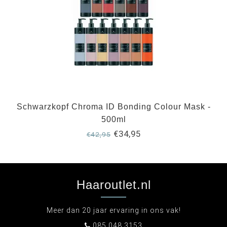
Schwarzkopf Chroma ID Bonding Colour Mask -
500ml
€34,95
€42,95
Haaroutlet.nl
Meer dan 20 jaar ervaring in ons vak!
085 048 3153