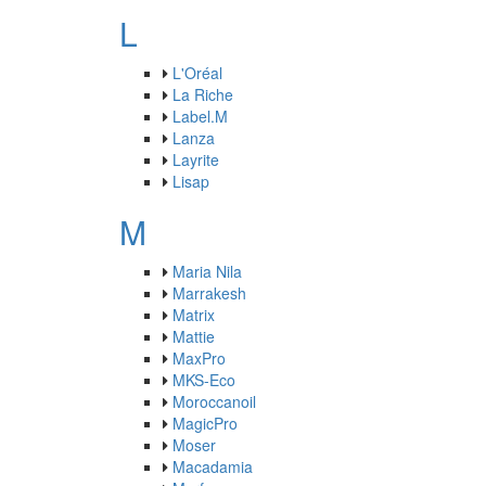
L
L'Oréal
La Riche
Label.M
Lanza
Layrite
Lisap
M
Maria Nila
Marrakesh
Matrix
Mattie
MaxPro
MKS-Eco
Moroccanoil
MagicPro
Moser
Macadamia