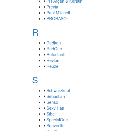
PH Argan & Keratin
Previa
Paul Mitchell
PRORASO
R
Redken
RedOne
Refectocil
Revlon
Reuzel
S
Schwarzkopf
Sebastian
Senso
Sexy Hair
Sibel
SpecialOne
Suavecito