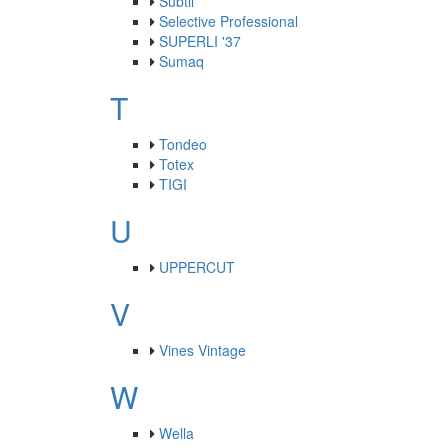
Subtil
Selective Professional
SUPERLI '37
Sumaq
T
Tondeo
Totex
TIGI
U
UPPERCUT
V
Vines Vintage
W
Wella