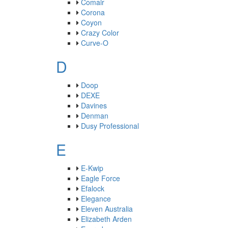
Comair
Corona
Coyon
Crazy Color
Curve-O
D
Doop
DEXE
Davines
Denman
Dusy Professional
E
E-Kwip
Eagle Force
Efalock
Elegance
Eleven Australia
Elizabeth Arden