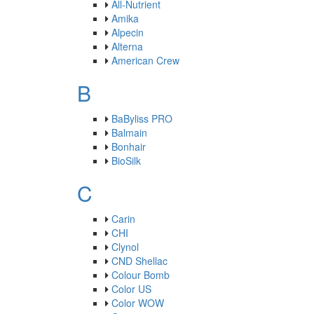
All-Nutrient
Amika
Alpecin
Alterna
American Crew
B
BaByliss PRO
Balmain
Bonhair
BioSilk
C
Carin
CHI
Clynol
CND Shellac
Colour Bomb
Color US
Color WOW