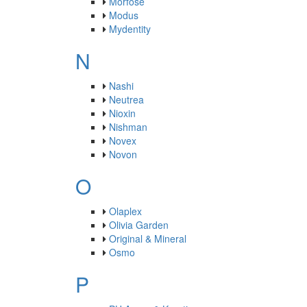
Morfose
Modus
Mydentity
N
Nashi
Neutrea
Nioxin
Nishman
Novex
Novon
O
Olaplex
Olivia Garden
Original & Mineral
Osmo
P