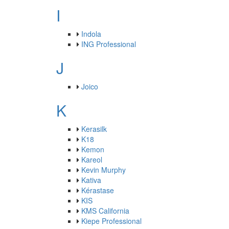
I
Indola
ING Professional
J
Joico
K
Kerasilk
K18
Kemon
Kareol
Kevin Murphy
Kativa
Kérastase
KIS
KMS California
Kiepe Professional