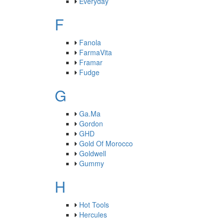
Everyday
F
Fanola
FarmaVita
Framar
Fudge
G
Ga.Ma
Gordon
GHD
Gold Of Morocco
Goldwell
Gummy
H
Hot Tools
Hercules