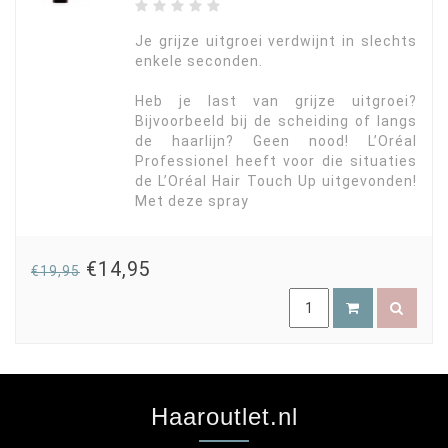
Je grijze uitgroei verdwijnt in slechts
enkele seconden.
Heb je last van grijze uitgroei?
Bijvoorbeeld bij de scheiding of langs
de haarlijn? Geen nood! L’Oréal
Professionel heeft voor die situaties
de L’Oréal Hair Touch Up uitgevonden!
Met deze spray
€14,95
€19,95
Haaroutlet.nl