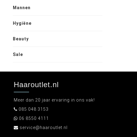
Mannen
Hygiëne
Beauty
Sale
Haaroutlet.nl
Meer dan 20 jaar ervaring in ons vak!
085 048 3153
06 8550 4111
service@haaroutlet.nl