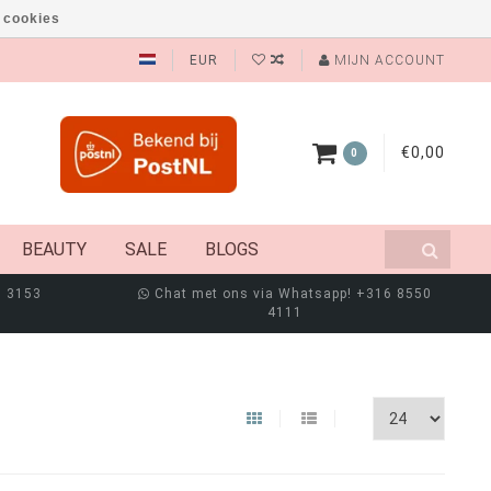
 cookies
EUR
MIJN ACCOUNT
€0,00
0
BEAUTY
SALE
BLOGS
8 3153
Chat met ons via Whatsapp! +316 8550
4111