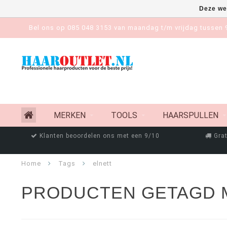
Deze we
Bel ons op 085 048 3153 van maandag t/m vrijdag tussen 9
MERKEN
TOOLS
HAARSPULLEN
Klanten beoordelen ons met een 9/10
Grat
Home
Tags
elnett
PRODUCTEN GETAGD 