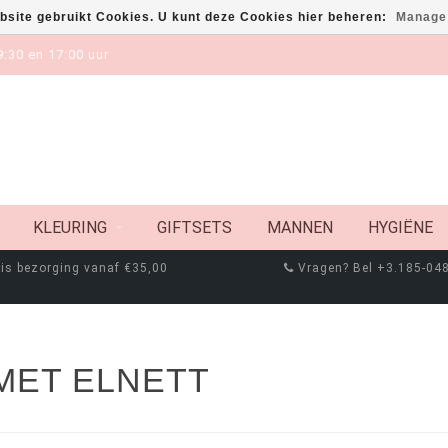
bsite gebruikt Cookies. U kunt deze Cookies hier beheren:
Manage
:30 en 17:00 uur
KLEURING
GIFTSETS
MANNEN
HYGIËNE
is bezorging vanaf €35,00
Vragen? Bel +3.185-04
MET ELNETT