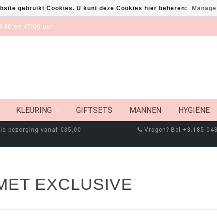
bsite gebruikt Cookies. U kunt deze Cookies hier beheren:
Manage
:30 en 17:00 uur
KLEURING
GIFTSETS
MANNEN
HYGIËNE
is bezorging vanaf €35,00
Vragen? Bel +3.185-04
MET EXCLUSIVE