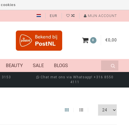
 cookies
EUR
MIJN ACCOUNT
€0,00
0
BEAUTY
SALE
BLOGS
8 3153
Chat met ons via Whatsapp! +316 8550
4111