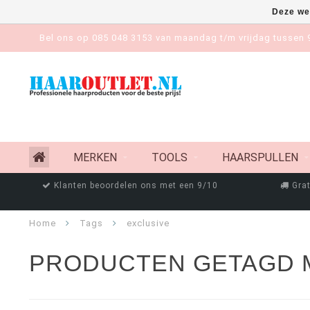
Deze we
Bel ons op 085 048 3153 van maandag t/m vrijdag tussen 9
MERKEN
TOOLS
HAARSPULLEN
Klanten beoordelen ons met een 9/10
Grat
Home
Tags
exclusive
PRODUCTEN GETAGD 