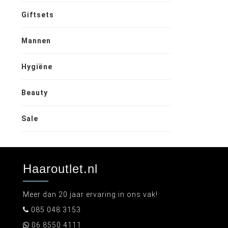
Giftsets
Mannen
Hygiëne
Beauty
Sale
Haaroutlet.nl
Meer dan 20 jaar ervaring in ons vak!
085 048 3153
06 8550 4111