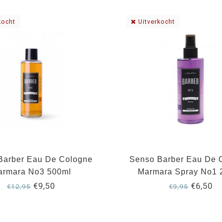
kocht
Uitverkocht
Barber Eau De Cologne
Senso Barber Eau De 
armara No3 500ml
Marmara Spray No1 
€9,50
€6,50
€12,95
€9,95