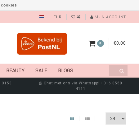
 cookies
EUR
MIJN ACCOUNT
€0,00
0
BEAUTY
SALE
BLOGS
8 3153
Chat met ons via Whatsapp! +316 8550
4111