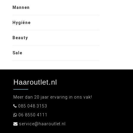
Mannen
Hygiëne
Beauty
Sale
Haaroutlet.nl
Meer dan 20 jaar ervaring in ons vak!
085 048 3153
06 8550 4111
service@haaroutlet.nl