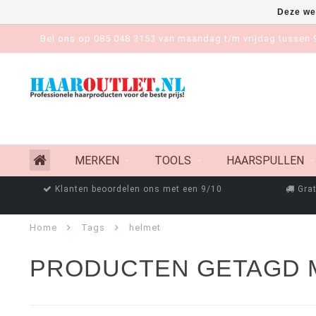
Deze we
Bel ons op 085 048 3153 van maandag t/m vrijdag tussen 9
MERKEN
TOOLS
HAARSPULLEN
Klanten beoordelen ons met een 9/10
Grat
Home
Tags
helmet
PRODUCTEN GETAGD 