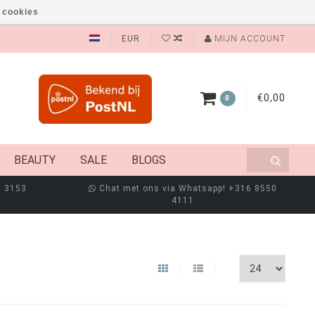
 cookies
EUR
MIJN ACCOUNT
€0,00
0
BEAUTY
SALE
BLOGS
8 3153
Chat met ons via Whatsapp! +316 8550
4111