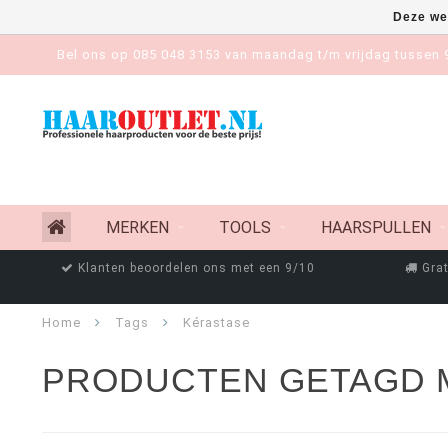
Deze we
Bel ons op 085 048 3153 van maandag t/m vrijdag tussen 9
MERKEN
TOOLS
HAARSPULLEN
Klanten beoordelen ons met een 9/10
Grat
Home
Tags
Kérastase
PRODUCTEN GETAGD 