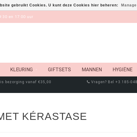
bsite gebruikt Cookies. U kunt deze Cookies hier beheren:
Manage
:30 en 17:00 uur
KLEURING
GIFTSETS
MANNEN
HYGIËNE
is bezorging vanaf €35,00
Vragen? Bel +3.185-04
MET KÉRASTASE