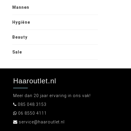
Mannen
Hygiëne
Beauty
Sale
Haaroutlet.nl
Meer dan 20 jaar ervaring in ons vak!
085 048 3153
06 8550 4111
service@haaroutlet.nl