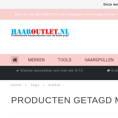
Deze we
Bel ons op 085 048 3153 van maandag t/m vrijdag tussen 9
MERKEN
TOOLS
HAARSPULLEN
Klanten beoordelen ons met een 9/10
Grat
Home
Tags
marker
PRODUCTEN GETAGD 