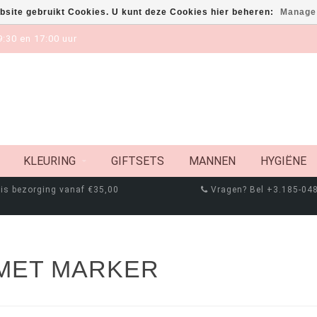
bsite gebruikt Cookies. U kunt deze Cookies hier beheren:
Manage
:30 en 17:00 uur
KLEURING
GIFTSETS
MANNEN
HYGIËNE
is bezorging vanaf €35,00
Vragen? Bel +3.185-04
MET MARKER