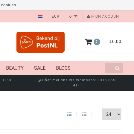
 cookies
EUR
MIJN ACCOUNT
€0,00
0
BEAUTY
SALE
BLOGS
8 3153
Chat met ons via Whatsapp! +316 8550
4111