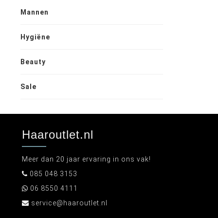
Mannen
Hygiëne
Beauty
Sale
Haaroutlet.nl
Meer dan 20 jaar ervaring in ons vak!
085 048 3153
06 8550 4111
service@haaroutlet.nl