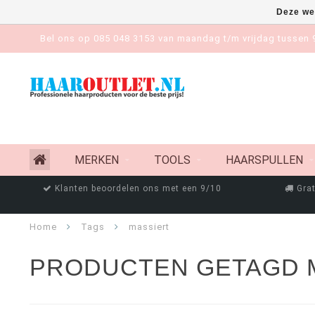
Deze we
Bel ons op 085 048 3153 van maandag t/m vrijdag tussen 9
MERKEN
TOOLS
HAARSPULLEN
Klanten beoordelen ons met een 9/10
Grat
Home
Tags
massiert
PRODUCTEN GETAGD 