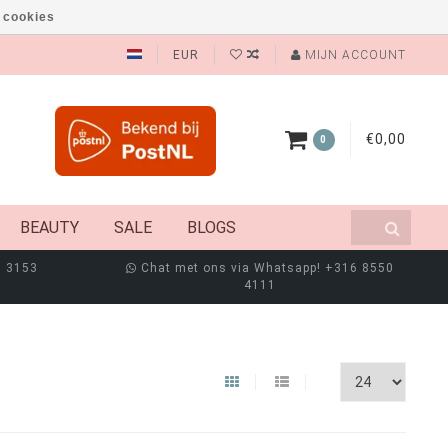
 cookies
EUR
MIJN ACCOUNT
€0,00
0
BEAUTY
SALE
BLOGS
8 3153
Chat met ons via Whatsapp! +316 8550
4111