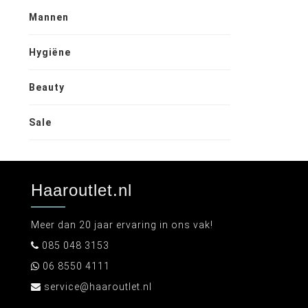
Mannen
Hygiëne
Beauty
Sale
Haaroutlet.nl
Meer dan 20 jaar ervaring in ons vak!
085 048 3153
06 8550 4111
service@haaroutlet.nl