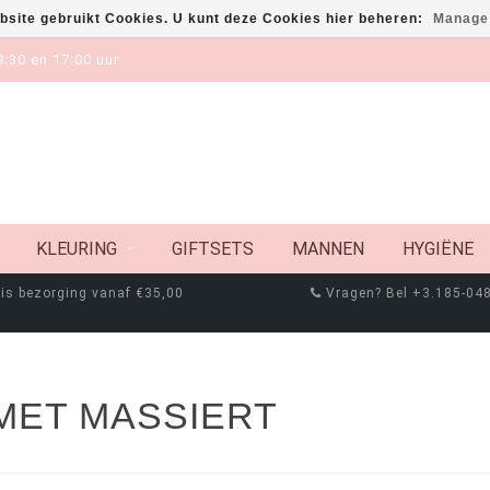
bsite gebruikt Cookies. U kunt deze Cookies hier beheren:
Manage
:30 en 17:00 uur
KLEURING
GIFTSETS
MANNEN
HYGIËNE
is bezorging vanaf €35,00
Vragen? Bel +3.185-04
MET MASSIERT