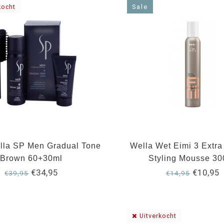
kocht
Sale
lla SP Men Gradual Tone
Wella Wet Eimi 3 Extr
Brown 60+30ml
Styling Mousse 30
€34,95
€10,95
€39,95
€14,95
Uitverkocht