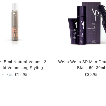
t Eimi Natural Volume 2
Wella Wella SP Men Gra
Hold Volumising Styling
Black 60+30ml
Mousse 500ml
€14,95
€39,95
€17,30