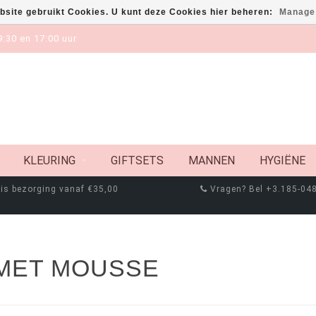
bsite gebruikt Cookies. U kunt deze Cookies hier beheren:
Manage
:30 en 17:00 uur
KLEURING
GIFTSETS
MANNEN
HYGIËNE
is bezorging vanaf €35,00
Vragen? Bel +3.185-04
MET MOUSSE