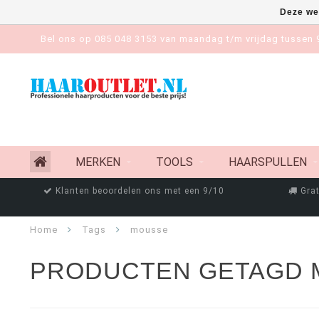
Deze we
Bel ons op 085 048 3153 van maandag t/m vrijdag tussen 9
MERKEN
TOOLS
HAARSPULLEN
Klanten beoordelen ons met een 9/10
Grat
Home
Tags
mousse
PRODUCTEN GETAGD 