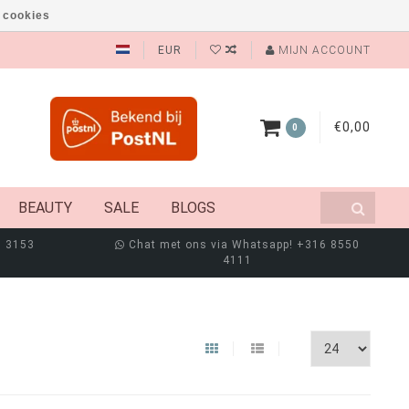
 cookies
EUR
MIJN ACCOUNT
€0,00
0
BEAUTY
SALE
BLOGS
8 3153
Chat met ons via Whatsapp! +316 8550
4111