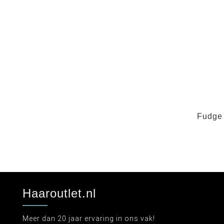
Fudge
Haaroutlet.nl
Meer dan 20 jaar ervaring in ons vak!