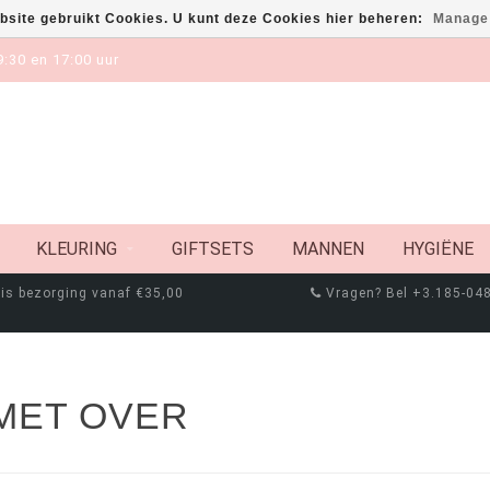
bsite gebruikt Cookies. U kunt deze Cookies hier beheren:
Manage
:30 en 17:00 uur
KLEURING
GIFTSETS
MANNEN
HYGIËNE
is bezorging vanaf €35,00
Vragen? Bel +3.185-04
MET OVER