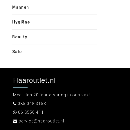
Mannen
Hygiëne
Beauty
Sale
Haaroutlet.nl
Meer dan 20 jaar ervaring in ons vak!
085 048 3153
06 8550 4111
service@haaroutlet.nl