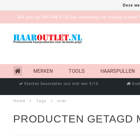
Deze we
Bel ons op 085 048 3153 van maandag t/m vrijdag tussen 9
MERKEN
TOOLS
HAARSPULLEN
Klanten beoordelen ons met een 9/10
Grat
Home
Tags
over
PRODUCTEN GETAGD 