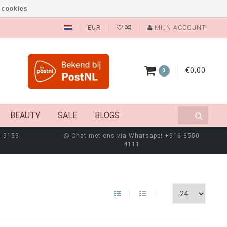
 cookies
EUR
MIJN ACCOUNT
€0,00
0
BEAUTY
SALE
BLOGS
8 3153
Chat met ons via Whatsapp! +316 8550
4111