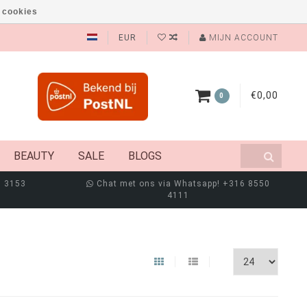
 cookies
EUR
MIJN ACCOUNT
€0,00
0
BEAUTY
SALE
BLOGS
8 3153
Chat met ons via Whatsapp! +316 8550
4111