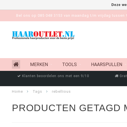
Deze we
Bel ons op 085 048 3153 van maandag t/m vrijdag tussen 9
MERKEN
TOOLS
HAARSPULLEN
Klanten beoordelen ons met een 9/10
Grat
Home
Tags
rebellious
PRODUCTEN GETAGD 