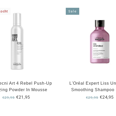
kocht
Sale
Tecni Art 4 Rebel Push-Up
L'Oréal Expert Liss Un
izing Powder In Mousse
Smoothing Shampoo 
250ml
€21,95
€24,95
€29,95
€29,95