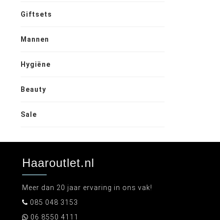
Giftsets
Mannen
Hygiëne
Beauty
Sale
Haaroutlet.nl
Meer dan 20 jaar ervaring in ons vak!
085 048 3153
06 8550 4111