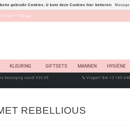
bsite gebruikt Cookies. U kunt deze Cookies hier beheren:
Manage
:30 en 17:00 uur
KLEURING
GIFTSETS
MANNEN
HYGIËNE
is bezorging vanaf €35,00
Vragen? Bel +3.185-04
MET REBELLIOUS