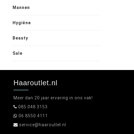
Mannen
Hygiëne
Beauty
Sale
Haaroutlet.nl
Meer dan 20 jaar ervaring in ons vak!
085 048 3153
06 8550 4111
service@haaroutlet.nl