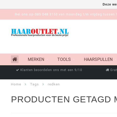
Deze we
Bel ons op 085 048 3153 van maandag t/m vrijdag tussen 9
MERKEN
TOOLS
HAARSPULLEN
Klanten beoordelen ons met een 9/10
Grat
Home
Tags
redken
PRODUCTEN GETAGD 