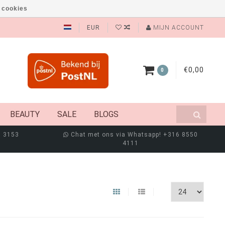
 cookies
EUR
MIJN ACCOUNT
€0,00
0
BEAUTY
SALE
BLOGS
8 3153
Chat met ons via Whatsapp! +316 8550
4111