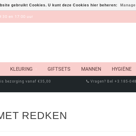
bsite gebruikt Cookies. U kunt deze Cookies hier beheren:
Manage
:30 en 17:00 uur
KLEURING
GIFTSETS
MANNEN
HYGIËNE
is bezorging vanaf €35,00
Vragen? Bel +3.185-04
MET REDKEN