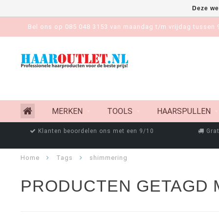
Deze we
Bel ons op 085 048 3153 van maandag t/m vrijdag tussen 9
MERKEN
TOOLS
HAARSPULLEN
Klanten beoordelen ons met een 9/10
Grat
Home
Tags
shimmering
PRODUCTEN GETAGD 