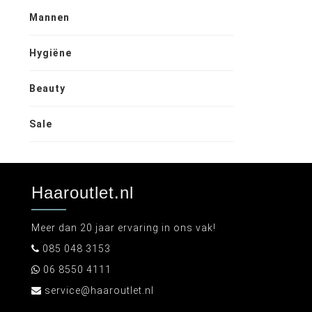
Mannen
Hygiëne
Beauty
Sale
Haaroutlet.nl
Meer dan 20 jaar ervaring in ons vak!
085 048 3153
06 8550 4111
service@haaroutlet.nl