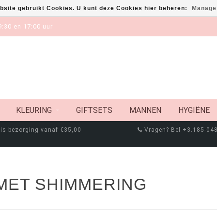
bsite gebruikt Cookies. U kunt deze Cookies hier beheren:
Manage
:30 en 17:00 uur
KLEURING
GIFTSETS
MANNEN
HYGIËNE
is bezorging vanaf €35,00
Vragen? Bel +3.185-04
MET SHIMMERING