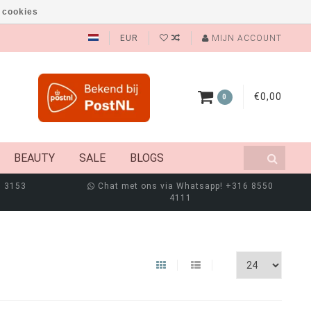
 cookies
EUR
MIJN ACCOUNT
€0,00
0
BEAUTY
SALE
BLOGS
8 3153
Chat met ons via Whatsapp! +316 8550
4111