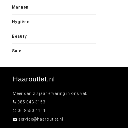
Mannen
Hygiëne
Beauty
Sale
Haaroutlet.nl
Meer dan 20 jaar ervaring in ons vak!
085 048 3153
06 8550 4111
service@haaroutlet.nl