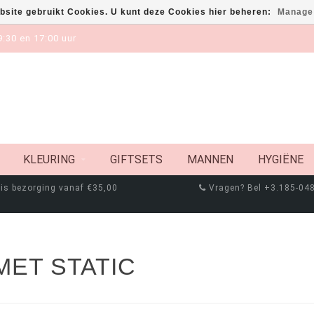
bsite gebruikt Cookies. U kunt deze Cookies hier beheren:
Manage
:30 en 17:00 uur
KLEURING
GIFTSETS
MANNEN
HYGIËNE
is bezorging vanaf €35,00
Vragen? Bel +3.185-04
ET STATIC