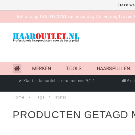
Deze we
Bel ons op 085 048 3153 van maandag t/m vrijdag tussen 9
MERKEN
TOOLS
HAARSPULLEN
Klanten beoordelen ons met een 9/10
Grat
Home
Tags
static
PRODUCTEN GETAGD M