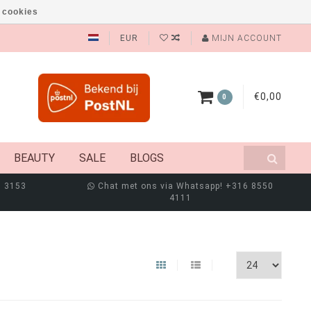
 cookies
EUR
MIJN ACCOUNT
€0,00
0
BEAUTY
SALE
BLOGS
8 3153
Chat met ons via Whatsapp! +316 8550
4111