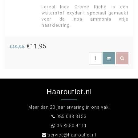
Loreal Inoa Creme Riche is een
waterstof oxydant speciaal gemaakt
voor de Inoa ammonia vrije
haarkleuring.
€11,95
€19,95
Haaroutlet.nl
Meer dan 20 jaar ervaring in ons vak!
085 048 3153
06 8550 4111
service@haaroutlet.nl